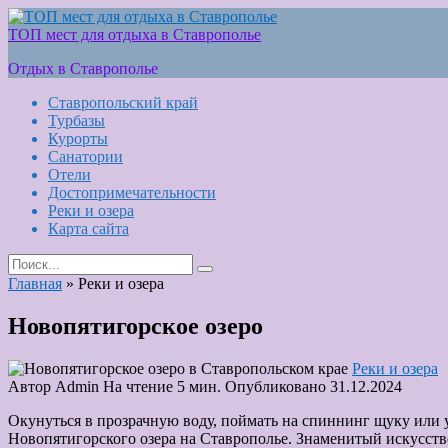
Skip
to
ТОП мест для отдыха в Ставрополье
content
Отдых в Ставрополье
Ставропольский край
Турбазы
Курорты
Санатории
Отели
Достопримечательности
Реки и озера
Карта сайта
Search
for:
Главная
»
Реки и озера
Новопятигорское озеро
Реки и озера
Автор
Admin
На чтение
5 мин.
Опубликовано
31.12.2024
Окунуться в прозрачную воду, поймать на спиннинг щуку или 
Новопятигорского озера на Ставрополье. Знаменитый искусств