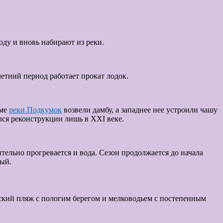
оду и вновь набирают из реки.
етний период работает прокат лодок.
йме
реки Подкумок
возвели дамбу, а западнее нее устроили чашу
лся реконструкции лишь в XXI веке.
ельно прогревается и вода. Сезон продолжается до начала
вый.
етский пляж с пологим берегом и мелководьем с постепенным