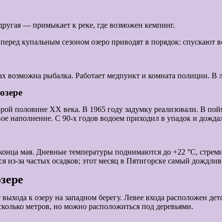
другая — примыкает к реке, где возможен кемпинг.
 перед купальным сезоном озеро приводят в порядок: спускают в
х возможна рыбалка. Работает медпункт и комната полиции. В л
озере
торой половине XX века. В 1965 году задумку реализовали. В по
ое наполнение. С 90-х годов водоем приходил в упадок и дожда
онца мая. Дневные температуры поднимаются до +22 °C, стремит
я из-за частых осадков; этот месяц в Пятигорске самый дождли
зере
т выхода к озеру на западном берегу. Левее входа расположен д
есколько метров, но можно расположиться под деревьями.