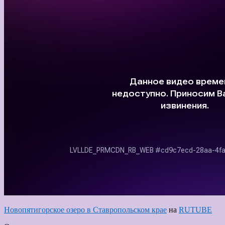
Новопятигорское озеро в Ставропольском крае
на
RUTUBE