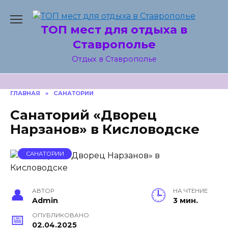
Skip
to
ТОП мест для отдыха в
content
Ставрополье
Отдых в Ставрополье
ГЛАВНАЯ
»
САНАТОРИИ
Санаторий «Дворец
Нарзанов» в Кисловодске
САНАТОРИИ
АВТОР
НА ЧТЕНИЕ
Admin
3 мин.
ОПУБЛИКОВАНО
02.04.2025