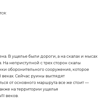
ся:
а. В ущелье были дороги, а на скалах и мысах
 На неприступной с трех сторон скалы
нки оборонительного сооружения, которое
I веках. Сейчас руины выглядят
ься от основного маршрута все же стоит —
Также на территории ущелья
II веков.