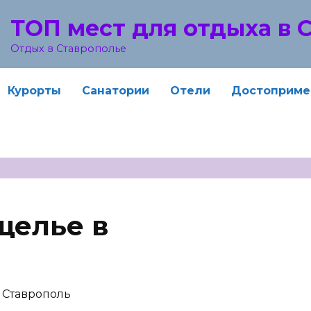
ТОП мест для отдыха в 
Отдых в Ставрополье
Курорты
Санатории
Отели
Достоприме
щелье в