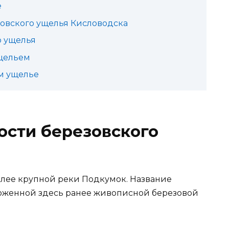
е
овского ущелья Кисловодска
о ущелья
щельем
м ущелье
ости березовского
олее крупной реки Подкумок. Название
ложенной здесь ранее живописной березовой