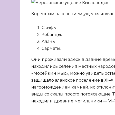
Коренным населением ущелья являют
Скифы.
Кобанцы.
Аланы.
Сарматы.
Они проживали здесь в давние времен
находились селения местных народов.
«Мосейкин мыс», можно увидеть оста
защищало аланское поселение в XI–XI
нагромождением камней, но отклонит
виды со скалы просто потрясающие. 
находили древние могильники — VI–V