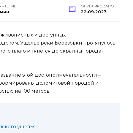
А ЧТЕНИЕ
ОПУБЛИКОВАНО
 мин.
22.09.2023
х живописных и доступных
одском. Ущелье реки Березовки протянулось
кого плато и тянется до окраины города-
название этой достопримечательности –
 сформированы доломитовой породой и
тью на 100 метров.
вского ущелья