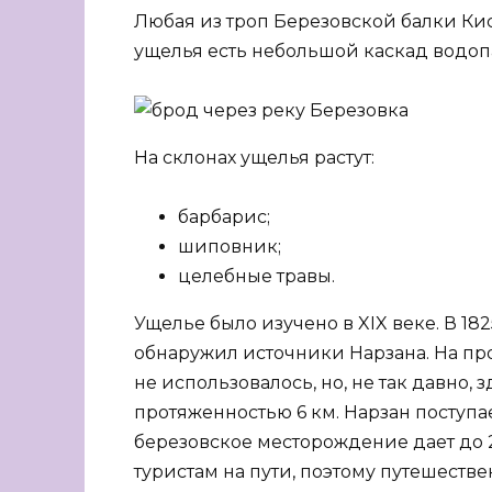
Любая из троп Березовской балки Ки
ущелья есть небольшой каскад водоп
На склонах ущелья растут:
барбарис;
шиповник;
целебные травы.
Ущелье было изучено в XIX веке. В 182
обнаружил источники Нарзана. На пр
не использовалось, но, не так давно,
протяженностью 6 км. Нарзан поступа
березовское месторождение дает до 2
туристам на пути, поэтому путешест