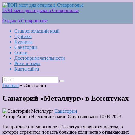
Skip
to
ТОП мест для отдыха в Ставрополье
content
Отдых в Ставрополье
Ставропольский край
Турбазы
Курорты
Санатории
Отели
Достопримечательности
Реки и озера
Карта сайта
Search
for:
Главная
»
Санатории
Санаторий «Металлург» в Ессентуках
Санатории
Автор
Admin
На чтение
6 мин.
Опубликовано
10.09.2023
На протяжении многих лет Ессентуки являются местом, в
которое стремится попасть большое количество отдыхающих.